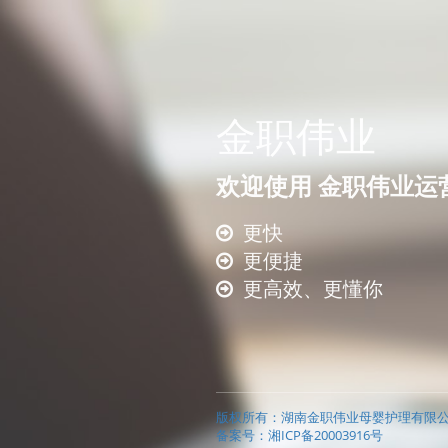
金职伟业
欢迎使用
金职伟业运
更快
更便捷
更高效、更懂你
版权所有：湖南金职伟业母婴护理有限
备案号：湘ICP备20003916号